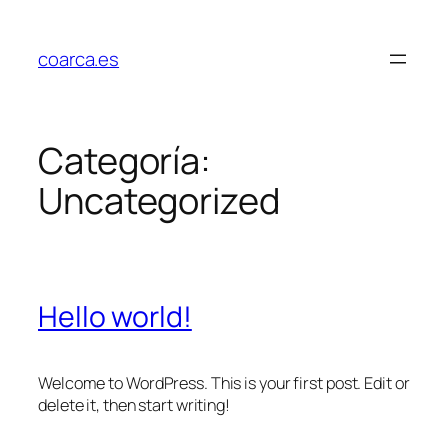
Saltar
al
coarca.es
contenido
Categoría:
Uncategorized
Hello world!
Welcome to WordPress. This is your first post. Edit or
delete it, then start writing!